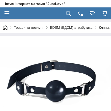
Інтим інтернет магазин "JustLove"
Товари та послуги
BDSM (БДСМ) атрибутика
Кляпи, 