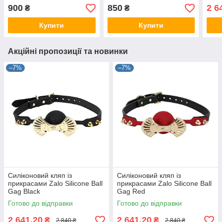
900
850
2 6
₴
₴
Купити
Купити
Акційні пропозиції та новинки
–7%
–7%
Силіконовий кляп із
Силіконовий кляп із
прикрасами Zalo Silicone Ball
прикрасами Zalo Silicone Ball
Gag Black
Gag Red
Готово до відправки
Готово до відправки
2 641,20
2 641,20
₴
₴
2 840 ₴
2 840 ₴