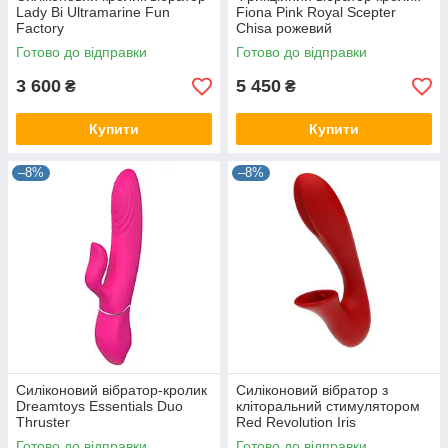
Lady Bi Ultramarine Fun
Fiona Pink Royal Scepter
Factory
Chisa рожевий
Готово до відправки
Готово до відправки
3 600
5 450
₴
₴
Купити
Купити
–8%
–8%
Силіконовий вібратор-кролик
Силіконовий вібратор з
Dreamtoys Essentials Duo
кліторальний стимулятором
Thruster
Red Revolution Iris
Готово до відправки
Готово до відправки