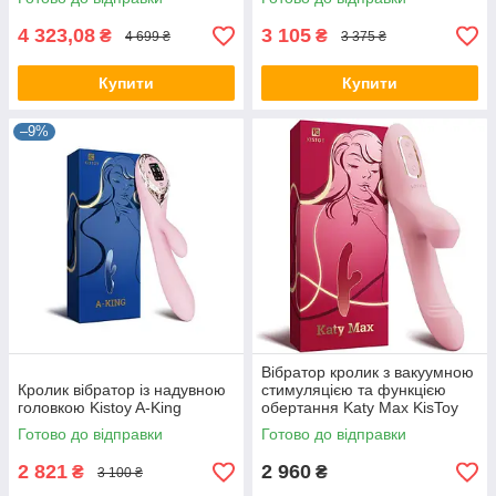
4 323,08
3 105
₴
₴
4 699 ₴
3 375 ₴
Купити
Купити
–9%
Вібратор кролик з вакуумною
Кролик вібратор із надувною
стимуляцією та функцією
головкою Kistoy A-King
обертання Katy Max KisToy
Готово до відправки
Готово до відправки
2 821
2 960
₴
₴
3 100 ₴