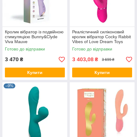
Кролик вібратор із подвійною
Реалістичний силіконовий
стимуляцією Bunny&Clyde
кролик вібратор Cocky Rabbit
Viva Mauve
Vibes of Love Dream Toys
Готово до відправки
Готово до відправки
3 470
3 403,08
₴
₴
3 699 ₴
Купити
Купити
–9%