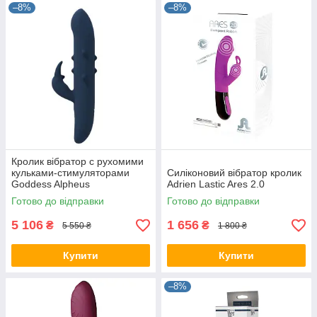
–8%
–8%
Кролик вібратор c рухомими
кульками-стимуляторами
Силіконовий вібратор кролик
Goddess Alpheus
Adrien Lastic Ares 2.0
Готово до відправки
Готово до відправки
5 106
1 656
₴
₴
5 550 ₴
1 800 ₴
Купити
Купити
–8%