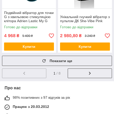
Подвійний вібратор для точки
G з хвильовою стимуляцією
Унікальний гнучкий вібратор з
клітора Adrien Lastic My G
пультом ДК She-Vibe Pink
Готово до відправки
Готово до відправки
4 968
2 980,80
₴
₴
5 400 ₴
3 240 ₴
Купити
Купити
Показати ще
1
/ 8
Про нас
98% позитивних з 97 відгуків за рік
Працює з 20.03.2012