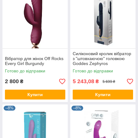
Силіконовий кролик вібратор
Вібратор для жінок Off Rocks
з "штовхаючою" головкою
Every Girl Burgundy
Goddes Zephyros
Готово до відправки
Готово до відправки
2 800
5 243,08
₴
₴
5 699 ₴
Купити
Купити
–8%
–8%