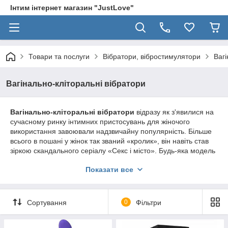
Інтим інтернет магазин "JustLove"
Товари та послуги
Вібратори, вібростимулятори
Вагі
Вагінально-кліторальні вібратори
Вагінально-кліторальні вібратори
відразу як з'явилися на
сучасному ринку інтимних пристосувань для жіночого
використання завоювали надзвичайну популярність. Більше
всього в пошані у жінок так званий «кролик», він навіть став
зіркою скандального серіалу «Секс і місто». Будь-яка модель
вагінально-кліторального вібратора, яка припаде вам до
Показати все
душі, володіє всіма необхідними особливостями, для того
щоб звести вас з розуму.
Навіть досвідченіші жінки у використанні інтимних іграшок не
Сортування
0
Фільтри
можуть встояти перед кожною новою моделлю, яка є ще
більш досконалою, функціональною та дієвою. Сучасні
вагінально-кліторальні вібратори
можуть працювати від