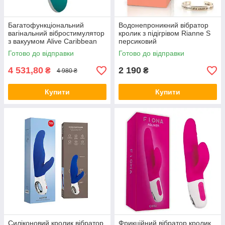
Багатофункціональний
Водонепроникний вібратор
вагінальний вібростимулятор
кролик з підігрівом Rianne S
з вакуумом Alive Caribbean
персиковий
Blue Синій
Готово до відправки
Готово до відправки
4 531,80
2 190
₴
₴
4 980 ₴
Купити
Купити
Силіконовий кролик вібратор
Фрикційний вібратор кролик