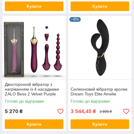
Купити
Купити
–9%
Двосторонній вібратор з
нагріванням із 4 насадками
Силіконовий вібратор кролик
ZALO Bess 2 Velvet Purple
Dream Toys Elite Amelie
Готово до відправки
Готово до відправки
5 270
3 544,45
₴
₴
3 895 ₴
Купити
Купити