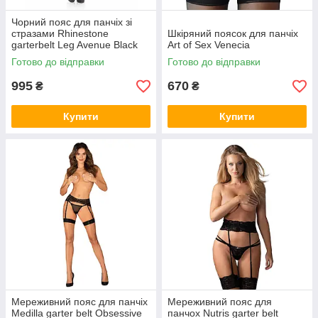
Чорний пояс для панчіх зі
стразами Rhinestone
Шкіряний поясок для панчіх
garterbelt Leg Avenue Black
Art of Sex Venecia
OS
Готово до відправки
Готово до відправки
995
670
₴
₴
Купити
Купити
Мереживний пояс для панчіх
Мереживний пояс для
Medilla garter belt Obsessive
панчох Nutris garter belt