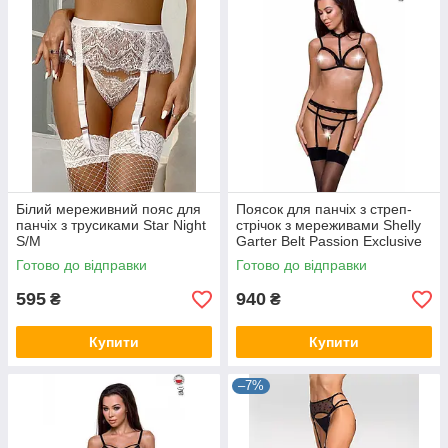
Білий мереживний пояс для
Поясок для панчіх з стреп-
панчіх з трусиками Star Night
стрічок з мереживами Shelly
S/M
Garter Belt Passion Exclusive
S/M
Готово до відправки
Готово до відправки
595
940
₴
₴
Купити
Купити
–7%