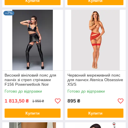
Купити
Купити
–7%
Високий вініловий пояс для
Червоний мереживний пояс
панчіх зі стреп стрічками
для панчох Atenica Obsessive
F156 Powerwetlook Noir
XS/S
Handmade S
Готово до відправки
Готово до відправки
1 813,50
895
₴
₴
1 950 ₴
Купити
Купити