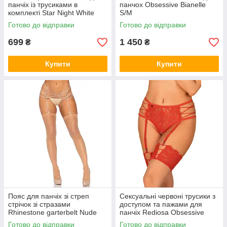
панчіх із трусиками в
панчох Obsessive Bianelle
комплекті Star Night White
S/M
XS/S
Готово до відправки
Готово до відправки
699
1 450
₴
₴
Купити
Купити
Пояс для панчіх зі стреп
Сексуальні червоні трусики з
стрічок зі стразами
доступом та пажами для
Rhinestone garterbelt Nude
панчіх Rediosa Obsessive
Leg Avenue OS
L/XL
Готово до відправки
Готово до відправки