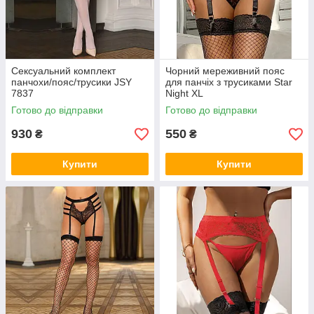
Сексуальний комплект
Чорний мереживний пояс
панчохи/пояс/трусики JSY
для панчіх з трусиками Star
7837
Night XL
Готово до відправки
Готово до відправки
930
550
₴
₴
Купити
Купити