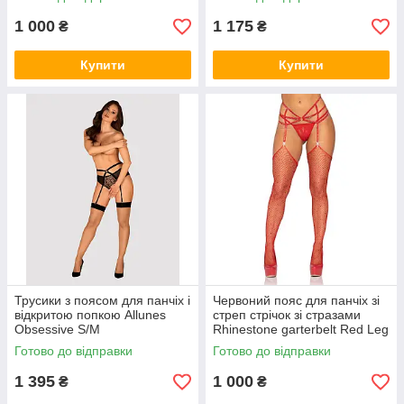
1 000
1 175
₴
₴
Купити
Купити
Трусики з поясом для панчіх і
Червоний пояс для панчіх зі
відкритою попкою Allunes
стреп стрічок зі стразами
Obsessive S/M
Rhinestone garterbelt Red Leg
Avenue OS
Готово до відправки
Готово до відправки
1 395
1 000
₴
₴