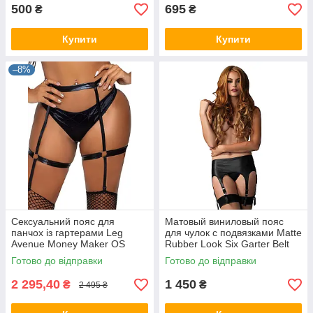
500
695
₴
₴
Купити
Купити
–8%
Сексуальний пояс для
Матовый виниловый пояс
панчох із гартерами Leg
для чулок с подвязками Matte
Avenue Money Maker OS
Rubber Look Six Garter Belt
Leg Avenue
Готово до відправки
Готово до відправки
2 295,40
1 450
₴
₴
2 495 ₴