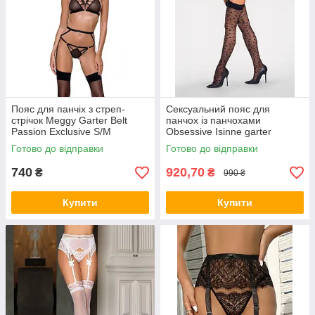
Пояс для панчіх з стреп-
Сексуальний пояс для
стрічок Meggy Garter Belt
панчох із панчохами
Passion Exclusive S/M
Obsessive Isinne garter
stockings S/L
Готово до відправки
Готово до відправки
740
920,70
₴
₴
990 ₴
Купити
Купити