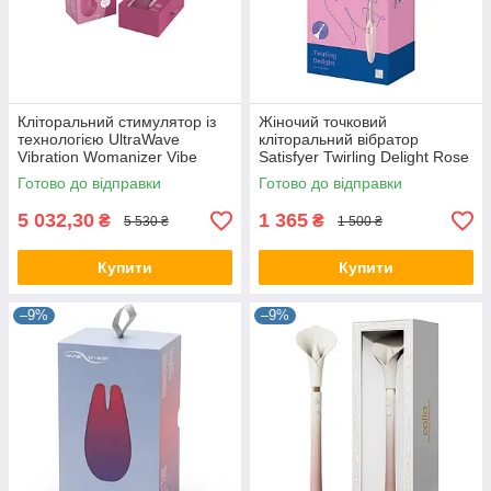
Кліторальний стимулятор із
Жіночий точковий
технологією UltraWave
кліторальний вібратор
Vibration Womanizer Vibe
Satisfyer Twirling Delight Rose
Dusky Pink
Готово до відправки
Готово до відправки
5 032,30
1 365
₴
₴
5 530 ₴
1 500 ₴
Купити
Купити
–9%
–9%