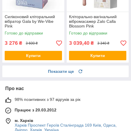
Силіконовий кліторальний
Кліторально-вагінальний
вібратор Gala by We-Vibe
вібромасажер Zalo Calla
Pink
Blossom Pink
Готово до відправки
Готово до відправки
3 276
3 039,40
₴
₴
3 600 ₴
3 340 ₴
Купити
Купити
Показати ще
Про нас
98% позитивних з 97 відгуків за рік
Працює з 20.03.2012
м. Харків
Харків Проспект Героїв Сталінграда 169 Київ, Одеса,
Дніпро, Харків, Україна