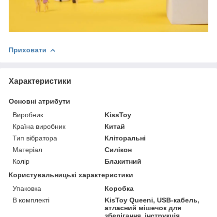
Приховати
Характеристики
Основні атрибути
Виробник
KissToy
Країна виробник
Китай
Тип вібратора
Кліторальні
Матеріал
Силікон
Колір
Блакитний
Користувальницькі характеристики
Упаковка
Коробка
В комплекті
KisToy Queeni, USB-кабель,
атласний мішечок для
зберігання, інструкція