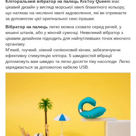
Кліторальний вібратор на палець KisToy Queeni
має
цікавий дизайн у вигляді морської хвилі блакитного кольору,
що натякає на численні хвилі задоволення, які ви отримаєте
за допомогою цієї оригінальної секс-іграшки.
Вібратор на палець
легко можна сховати серед речей, у
кишені штанів, або у жіночій сумочці. Невеликий вібратор з
цікавим дизайном підходить для найчутливіших точок жіночого
організму.
М'який, гнучкий, ніжний силіконовий кінчик, забезпечуючи
ефективну стимуляцію клітора. 5 швидкостей вібрації
допоможуть вам швидко та легко досягти піку насолоди. Легко
заряджається за допомогою кабелю USB.