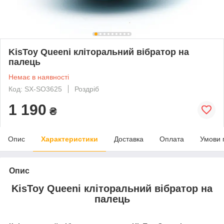
KisToy Queeni кліторальний вібратор на
палець
Немає в наявності
Код: SX-SO3625
Роздріб
1 190
₴
Опис
Характеристики
Доставка
Оплата
Умови 
Опис
KisToy Queeni кліторальний вібратор на
палець