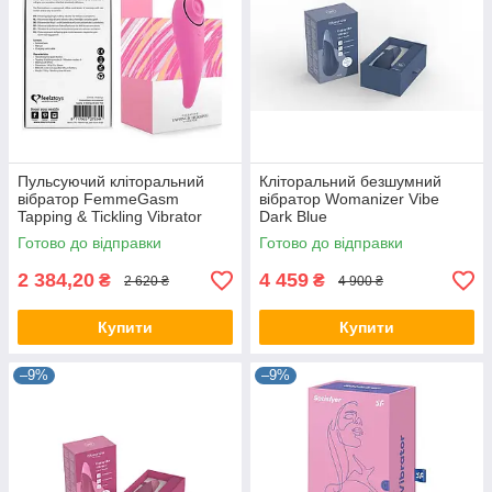
Пульсуючий кліторальний
Кліторальний безшумний
вібратор FemmeGasm
вібратор Womanizer Vibe
Tapping & Tickling Vibrator
Dark Blue
Готово до відправки
Готово до відправки
2 384,20
4 459
₴
₴
2 620 ₴
4 900 ₴
Купити
Купити
–9%
–9%