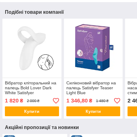
Подібні товари компанії
Вібратор кліторальний на
Силіконовий вібратор на
Вібр
палець Bold Lover Dark
палець Satisfyer Teaser
наса
White Satisfyer
Light Blue
стим
C-Ki
1 820
1 346,80
2 4
₴
₴
2 000 ₴
1 480 ₴
Купити
Купити
Акційні пропозиції та новинки