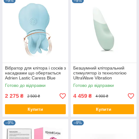
–9%
–9%
Вібратор для клітора і сосків з
Безшумний кліторальний
насадками що обертається
стимулятор із технологією
Adrien Lastic Caress Blue
UltraWave Vibration
Womanizer Vibe Sage Mint
Готово до відправки
Готово до відправки
2 275
4 459
₴
₴
2 500 ₴
4 900 ₴
Купити
Купити
–9%
–9%