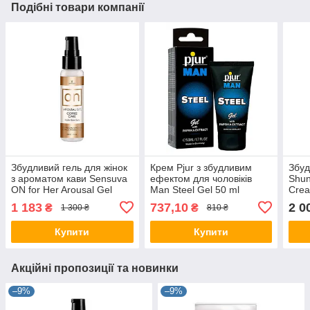
Подібні товари компанії
Збудливий гель для жінок
Крем Pjur з збудливим
Збуд
з ароматом кави Sensuva
ефектом для чоловіків
Shun
ON for Her Arousal Gel
Man Steel Gel 50 ml
Cre
Coffee Cake (29 мл)
1 183
737,10
2 0
₴
₴
1 300 ₴
810 ₴
Купити
Купити
Акційні пропозиції та новинки
–9%
–9%