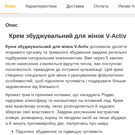
Опис
Характеристики
Доставка
Оплата
Умови п
Опис
Крем збуджувальний для жінок V-Activ
Крем збуджувальний для жінок V-Activ
допомагає досягти
яскравого оргазму та тривалого збудження завдяки ретельно
підібраним натуральним компонентам. Вже через 5 хвилин
після нанесення з’являється відчуття тепла, яке поступово
посилюється, приводячи до потужної кульмінації. Цей крем
створено спеціально для жінок з урахуванням фізіологічних
особливостей, щоб підсилити чутливість і подарувати більше
задоволення від близькості.
Аромат трав із пряними нотками, що нагадують Різдво,
підігріває атмосферу та налаштовує на інтимний лад. Крем
має вазелінову основу, легко розподіляється й надовго
зберігає свої властивості. Завдяки рослинним екстрактам
ялівцю, розмарину, кориці та гвоздики засіб не лише збуджує,
а й чинить протимікробну дію, піклуючись про шкіру.
Підсилює збудження та підвищує чутливість