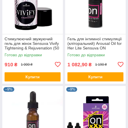
Стимулюючий звужуючий
Гель для інтимної стимуляції
гель для жінок Sensuva Vivify
(кліторальний) Arousal Oil for
Tightening & Rejuvenation (50
Her Lite Sensuva ON
мл)
Готово до відправки
Готово до відправки
910
1 082,90
₴
₴
1 000 ₴
1 190 ₴
Купити
Купити
–9%
–9%