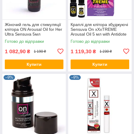
Жіночий гель для стимуляції
Краплі для клітора збуджуючі
клітора ON Arousal Oil for Her
Sensuva On xXxTREME
Ultra Sensuva 5мл
Arousal Oil 5 мл with Antidote
5 мл
Готово до відправки
Готово до відправки
1 082,90
1 119,30
₴
₴
1 190 ₴
1 230 ₴
Купити
Купити
–9%
–9%