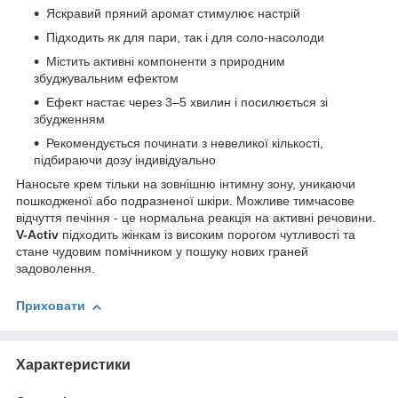
Яскравий пряний аромат стимулює настрій
Підходить як для пари, так і для соло-насолоди
Містить активні компоненти з природним
збуджувальним ефектом
Ефект настає через 3–5 хвилин і посилюється зі
збудженням
Рекомендується починати з невеликої кількості,
підбираючи дозу індивідуально
Наносьте крем тільки на зовнішню інтимну зону, уникаючи
пошкодженої або подразненої шкіри. Можливе тимчасове
відчуття печіння - це нормальна реакція на активні речовини.
V-Activ
підходить жінкам із високим порогом чутливості та
стане чудовим помічником у пошуку нових граней
задоволення.
Приховати
Характеристики