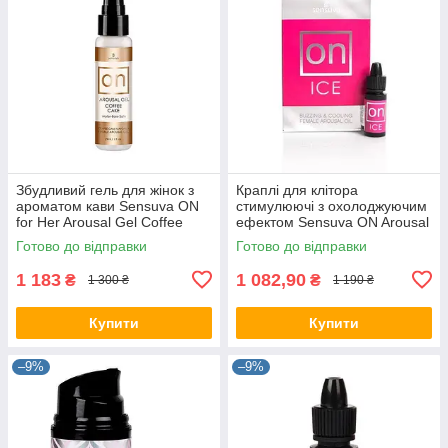
Збудливий гель для жінок з
Краплі для клітора
ароматом кави Sensuva ON
стимулюючі з охолоджуючим
for Her Arousal Gel Coffee
ефектом Sensuva ON Arousal
Cake (29 мл)
Oil for Her Ice 5ml
Готово до відправки
Готово до відправки
1 183
1 082,90
₴
₴
1 300 ₴
1 190 ₴
Купити
Купити
–9%
–9%