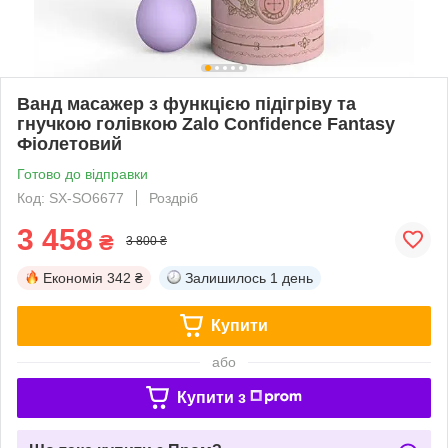
Ванд масажер з функцією підігріву та
гнучкою голівкою Zalo Confidence Fantasy
Фіолетовий
Готово до відправки
Код: SX-SO6677
Роздріб
3 458
₴
3 800 ₴
Економія
342 ₴
Залишилось
1 день
Купити
або
Купити з