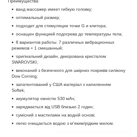
Преимущества:
ванд массажер имеет гибкую головку;
оптимальный размер;
подходит для стимуляции точки G и клитора;
оснащен функцией подогрева до температуры тела;
8 вариантов работы: 7 различных вибрационных
режимов + 1 смешанный;
оригінальний дизайн, декорована кристалом
SWAROVSKI;
виконаний з безпечного для шкірних покривів силікону
Dow Corning;
запатентований у США матеріал з напиленням
Softek;
акумулятор ємністю 530 мАч;
заряджається від USB близько 2 годин;
сумісний з мастилами на водній основі;
легко очищається водою з м'яким/рідким милом.