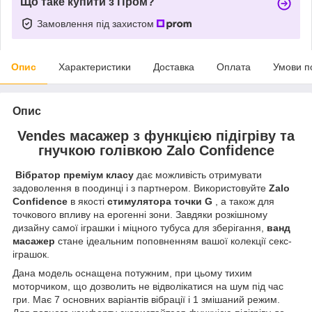
Що таке купити з Пром?
Замовлення під захистом
Опис
Характеристики
Доставка
Оплата
Умови п
Опис
Vendes масажер з функцією підігріву та
гнучкою голівкою Zalo Confidence
Вібратор преміум класу
дає можливість отримувати
задоволення в поодинці і з партнером. Використовуйте
Zalo
Confidence
в якості
стимулятора точки G
, а також для
точкового впливу на ерогенні зони. Завдяки розкішному
дизайну самої іграшки і міцного тубуса для зберігання,
ванд
масажер
стане ідеальним поповненням вашої колекції секс-
іграшок.
Дана модель оснащена потужним, при цьому тихим
моторчиком, що дозволить не відволікатися на шум під час
гри. Має 7 основних варіантів вібрації і 1 змішаний режим.