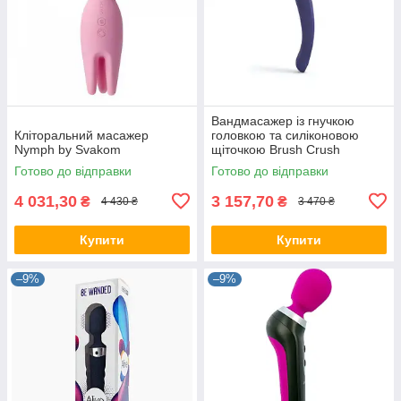
Вандмасажер із гнучкою
Кліторальний масажер
головкою та силіконовою
Nymph by Svakom
щіточкою Brush Crush
Midnight Indigo
Готово до відправки
Готово до відправки
4 031,30
3 157,70
₴
₴
4 430 ₴
3 470 ₴
Купити
Купити
–9%
–9%