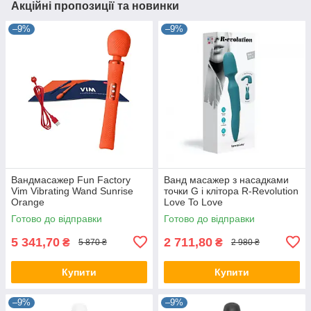
Акційні пропозиції та новинки
–9%
–9%
Вандмасажер Fun Factory
Ванд масажер з насадками
Vim Vibrating Wand Sunrise
точки G і клітора R-Revolution
Orange
Love To Love
Готово до відправки
Готово до відправки
5 341,70
2 711,80
₴
₴
5 870 ₴
2 980 ₴
Купити
Купити
–9%
–9%