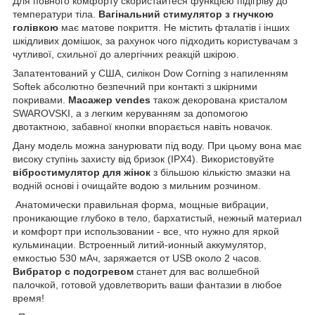
Для повного комфорту скористайтеся функцією підігріву до
температури тіла.
Вагінальний стимулятор з гнучкою
голівкою
має матове покриття. Не містить фталатів і інших
шкідливих домішок, за рахунок чого підходить користувачам з
чутливої, схильної до алергічних реакцій шкірою.
Запатентований у США, силікон Dow Corning з напиленням
Softek абсолютно безпечний при контакті з шкірними
покривами.
Масажер vendes
також декорована кристалом
SWAROVSKI, а з легким керуванням за допомогою
двотактною, забавної кнопки впорається навіть новачок.
Дану модель можна занурювати під воду. При цьому вона має
високу ступінь захисту від бризок (IPX4). Використовуйте
вібростимулятор для жінок
з більшою кількістю змазки на
водній основі і очищайте водою з мильним розчином.
Анатомически правильная форма, мощные вибрации,
проникающие глубоко в тело, бархатистый, нежный материал
и комфорт при использовании - все, что нужно для яркой
кульминации. Встроенный литий-ионный аккумулятор,
емкостью 530 мАч, заряжается от USB около 2 часов.
Вибратор с подогревом
станет для вас волшебной
палочкой, готовой удовлетворить ваши фантазии в любое
время!