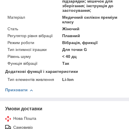
підзарядки; мішечок для
зберігання; інструкція до
застосування;
Матеріал
Медичний силікон преміум
класу
Стать
Жіночий
Регулятор рівня вібрації
Плавний
Режим роботи
Вібрація, фрикції
Тип інтимної іграшки
Для точки G
Рівень шуму
< 40 дц
Функція вібрації
Так
Додаткові функції і характеристики
Тип елементів живлення
Li-Ion
Приховати
Умови доставки
Нова Пошта
Самовивіз