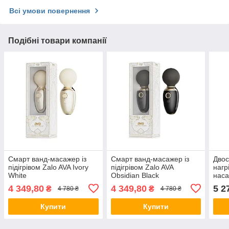
Всі умови повернення
Подібні товари компанії
Смарт ванд-масажер із
Смарт ванд-масажер із
Двос
підігрівом Zalo AVA Ivory
підігрівом Zalo AVA
нагр
White
Obsidian Black
наса
Velv
4 349,80
4 349,80
5 2
₴
₴
4 780 ₴
4 780 ₴
Купити
Купити