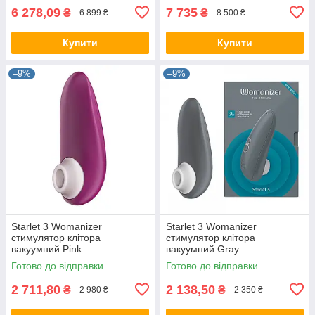
6 278,09
7 735
₴
₴
6 899 ₴
8 500 ₴
Купити
Купити
–9%
–9%
Starlet 3 Womanizer
Starlet 3 Womanizer
стимулятор клітора
стимулятор клітора
вакуумний Pink
вакуумний Gray
Готово до відправки
Готово до відправки
2 711,80
2 138,50
₴
₴
2 980 ₴
2 350 ₴