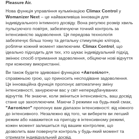
Pleasure Air.
Нова функція управління кульмінацією
Climax Control
у
Womanizer Next
– це найважливіша інновація для
індивідуального інтимного досвіду. Вона регулює розмір хвиль
пульсуючого повітря, забезпечуючи точний контроль за
інтенсивністю задоволення. Ця передова технологія
забезпечує більш тонку та детальну стимуляцію клітора,
роблячи кожний момент хвилюючим.
Climax Control
, що
ідеально підходить для тих, хто шукає індивідуальний підхід,
змінює спосіб отримання задоволення, обіцяючи нові відчуття
при кожному використанні.
Ви також будете здивовані функцією
«Автопілот»
,
справжньою грою, що приносить несподіване задоволення.
Ця інноваційна функція пропонує автоматичну зміну
інтенсивності, занурюючи вас у світ непередбачуваних
відчуттів. Не знаючи, коли зміниться інтенсивність, ваш досвід
стане ще захоплюючим. Маючи 3 режими на будь-який смак,
"Автопілот"
пропонує вам діапазон інтенсивності: від ніжного
до інтенсивного. Незалежно від того, чи виберете ви легший
режим або наважитеся на пригоду в інтенсивному режимі,
кожен момент залишиться під вашим контролем, що
дозволить вам повернути контроль у будь-який момент та
отримати індивідуальний досвід.