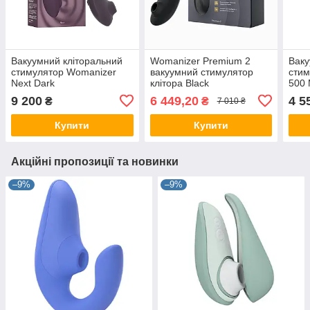
Вакуумний кліторальний
Womanizer Premium 2
Ваку
стимулятор Womanizer
вакуумний стимулятор
стим
Next Dark
клітора Black
500 
9 200
6 449,20
4 5
₴
₴
7 010 ₴
Купити
Купити
Акційні пропозиції та новинки
–9%
–9%