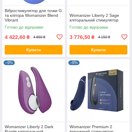
Вібростимулятор для точки G
та клітора Womanizer Blend
Womanizer Liberty 2 Sage
Vibrant
кліторальний стимулятор
Готово до відправки
Готово до відправки
4 422,60
3 776,50
₴
₴
4 860 ₴
4 150 ₴
Купити
Купити
–9%
–9%
Womanizer Liberty 2 Dark
Womanizer Premium 2
Purple кліторальний
вакуумний стимулятор