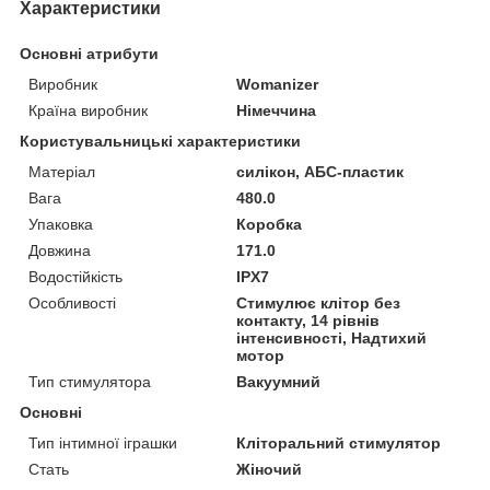
Характеристики
Основні атрибути
Виробник
Womanizer
Країна виробник
Німеччина
Користувальницькі характеристики
Матеріал
силікон, АБС-пластик
Вага
480.0
Упаковка
Коробка
Довжина
171.0
Водостійкість
IPX7
Особливості
Стимулює клітор без
контакту, 14 рівнів
інтенсивності, Надтихий
мотор
Тип стимулятора
Вакуумний
Основні
Тип інтимної іграшки
Кліторальний стимулятор
Стать
Жіночий