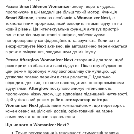
Режим
Smart Silence Womanizer
знову творить чудеса,
пропонуючи в цій моделі ще більш тихий мотор. Функція
Smart Silence
, ключова особливість
Womanizer Next,
є
технологічним проривом, який виводить інтимні відчуття на
новий рівень. Ця інтелектуальна функція активує пристрій
лише при тісному контакті зі шкірою, забезпечуючи
неперевершену конфіденційність та зручність. Коли ви не
використовуєте
Next
активно, він автоматично перемикається
в режим очікування, зводячи шум до мінімуму.
Режим
Afterglow Womanizer Next
створений для того, щоб
розширити та збагатити ваші відчуття. Після піку збудження
цей режим пропонує м'яку заспокійливу стимуляцію, що
дозволяє плавно перейти в стан релаксації. Ідеально
підходить для тих, хто хоче насолодитися посторгазмічними
відчуттями,
Afterglow
поступово знижує інтенсивність,
пропонуючи ніжну ласку, що відповідає підвищеній чутливості.
Цей унікальний режим робить
стимулятор клітора
Womanizer Next
дбайливим компаньйоном, що перетворює
кожен сеанс на цілісний досвід, орієнтований на гарне
самопочуття та повне задоволення.
Що нового в Womanizer Next?
Точне регулювання інтенсивності стимуляції завдяки