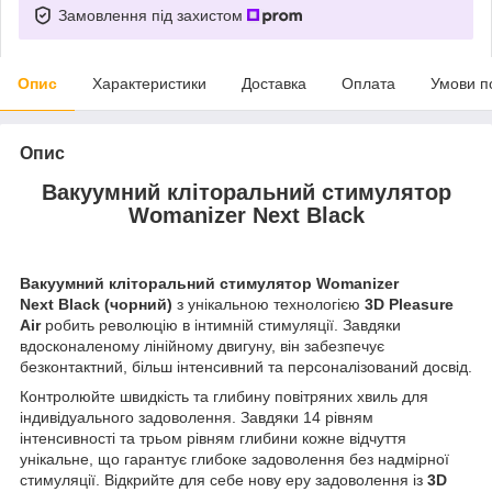
Замовлення під захистом
Опис
Характеристики
Доставка
Оплата
Умови п
Опис
Вакуумний кліторальний стимулятор
Womanizer Next Black
Вакуумний кліторальний стимулятор Womanizer
Next Black (чорний)
з унікальною технологією
3D Pleasure
Air
робить революцію в інтимній стимуляції. Завдяки
вдосконаленому лінійному двигуну, він забезпечує
безконтактний, більш інтенсивний та персоналізований досвід.
Контролюйте швидкість та глибину повітряних хвиль для
індивідуального задоволення. Завдяки 14 рівням
інтенсивності та трьом рівням глибини кожне відчуття
унікальне, що гарантує глибоке задоволення без надмірної
стимуляції. Відкрийте для себе нову еру задоволення із
3D