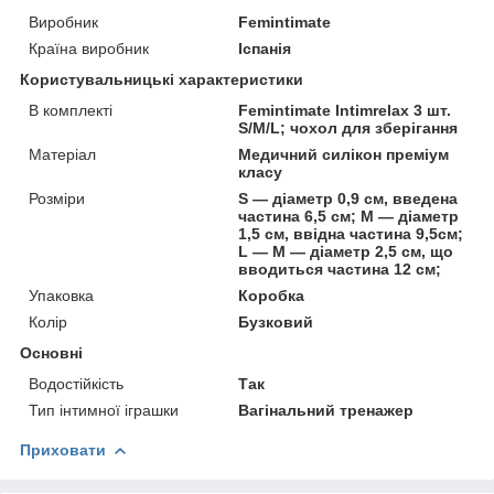
Виробник
Femintimate
Країна виробник
Іспанія
Користувальницькі характеристики
В комплекті
Femintimate Intimrelax 3 шт.
S/M/L; чохол для зберігання
Матеріал
Медичний силікон преміум
класу
Розміри
S — діаметр 0,9 см, введена
частина 6,5 см; M — діаметр
1,5 см, ввідна частина 9,5см;
L — M — діаметр 2,5 см, що
вводиться частина 12 см;
Упаковка
Коробка
Колір
Бузковий
Основні
Водостійкість
Так
Тип інтимної іграшки
Вагінальний тренажер
Приховати