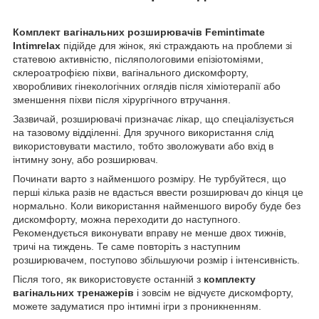
Комплект вагінальних розширювачів Femintimate
Intimrelax
підійде для жінок, які страждають на проблеми зі
статевою активністю, післяпологовими епізіотоміями,
склероатрофією піхви, вагінального дискомфорту,
хворобливих гінекологічних оглядів після хіміотерапії або
зменшення піхви після хірургічного втручання.
Зазвичай, розширювачі призначає лікар, що спеціалізується
на тазовому відділенні. Для зручного використання слід
використовувати мастило, тобто зволожувати або вхід в
інтимну зону, або розширювач.
Починати варто з найменшого розміру. Не турбуйтеся, що
перші кілька разів не вдасться ввести розширювач до кінця це
нормально. Коли використання найменшого виробу буде без
дискомфорту, можна переходити до наступного.
Рекомендується виконувати вправу не менше двох тижнів,
тричі на тиждень. Те саме повторіть з наступним
розширювачем, поступово збільшуючи розмір і інтенсивність.
Після того, як використовуєте останній з
комплекту
вагінальних тренажерів
і зовсім не відчуєте дискомфорту,
можете задуматися про інтимні ігри з проникненням.