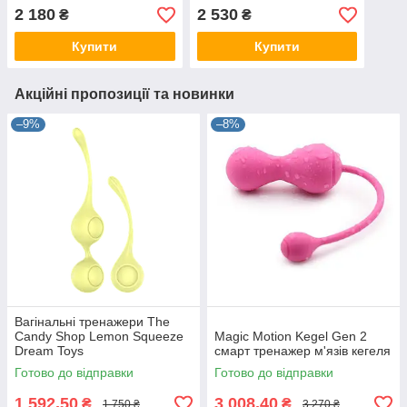
Concept
Unite Silicone Dilators Set
2 180
2 530
₴
₴
Купити
Купити
Акційні пропозиції та новинки
–9%
–8%
Вагінальні тренажери The
Candy Shop Lemon Squeeze
Magic Motion Kegel Gen 2
Dream Toys
смарт тренажер м'язів кегеля
Готово до відправки
Готово до відправки
1 592,50
3 008,40
₴
₴
1 750 ₴
3 270 ₴