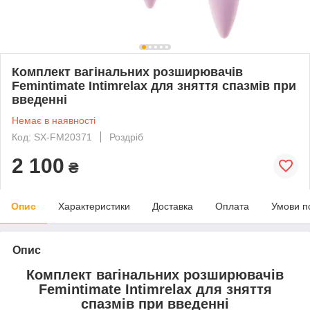
Комплект вагінальних розширювачів
Femintimate Intimrelax для зняття спазмів при
введенні
Немає в наявності
Код: SX-FM20371
Роздріб
2 100
₴
Опис
Характеристики
Доставка
Оплата
Умови п
Опис
Комплект вагінальних розширювачів
Femintimate Intimrelax для зняття
спазмів при введенні