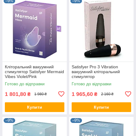
–9%
–9%
Кліторальний вакуумний
Satisfyer Pro 3 Vibration
стимулятор Satisfyer Mermaid
вакуумний кліторальний
Vibes Violet/Pink
стимулятор
Готово до відправки
Готово до відправки
1 801,80
1 965,60
₴
₴
1 980 ₴
2 160 ₴
Купити
Купити
–9%
–9%