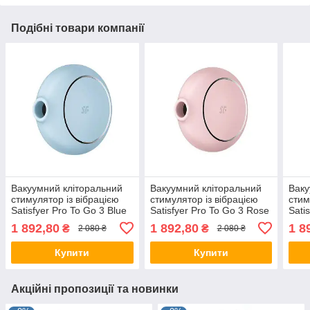
Подібні товари компанії
Вакуумний кліторальний
Вакуумний кліторальний
Ваку
стимулятор із вібрацією
стимулятор із вібрацією
стим
Satisfyer Pro To Go 3 Blue
Satisfyer Pro To Go 3 Rose
Sati
1 892,80
1 892,80
1 8
₴
₴
2 080 ₴
2 080 ₴
Купити
Купити
Акційні пропозиції та новинки