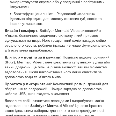
використовувати окремо або у поєднанні з повітряними
імпульсами.
Багатофункціональність: Роздвоєний «плавник»
ідеально підходить для масажу статевих губ, сосків та
інших чутливих зон.
Дизайн і комфорт:
Satisfyer Mermaid Vibes виконаний з
м'якого, безпечного медичного силікону, який приємно
відчувається на шкірі. Його градієнтний колір нагадує сяйво
русалочого хвоста, роблячи іграшку не лише функціональною,
а й естетично привабливою.
Для ігор у воді та за її межами:
Повністю водонепроникний
(IPX7), Mermaid Vibes стане ідеальним супутником у душі або
ванні, додаючи ще більше різноманітності вашим моментам
задоволення. Після використання його легко очистити за
допомогою води та м'якого мила.
Простота у використанні:
Компактний розмір, зручний для
зберігання та подорожей. Швидка зарядка за допомогою
кабелю USB, який входить в комплект.
Дозвольте собі натхнитися легендами і випробувати магію
задоволення з
Satisfyer Mermaid Vibes
! Ця секс-іграшка
стане ідеальним вибором для тих, хто хоче дослідити нові
грані насолоди та внести у своє інтимне життя трохи