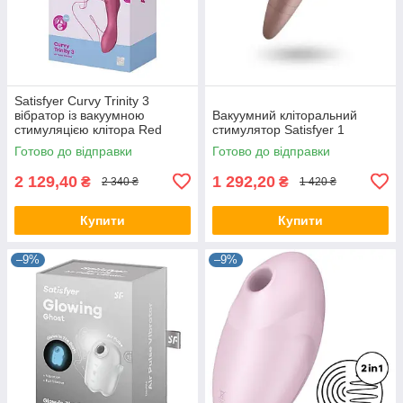
Satisfyer Curvy Trinity 3
вібратор із вакуумною
Вакуумний кліторальний
стимуляцією клітора Red
стимулятор Satisfyer 1
Готово до відправки
Готово до відправки
2 129,40
1 292,20
₴
₴
2 340 ₴
1 420 ₴
Купити
Купити
–9%
–9%