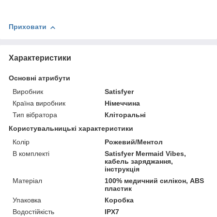
Приховати
Характеристики
Основні атрибути
Виробник
Satisfyer
Країна виробник
Німеччина
Тип вібратора
Кліторальні
Користувальницькі характеристики
Колір
Рожевий/Ментол
В комплекті
Satisfyer Mermaid Vibes,
кабель заряджання,
інструкція
Матеріал
100% медичний силікон, ABS
пластик
Упаковка
Коробка
Водостійкість
IPX7