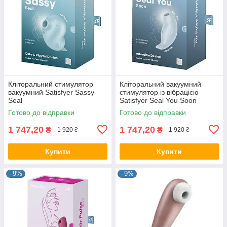
Кліторальний стимулятор
Кліторальний вакуумний
вакуумний Satisfyer Sassy
стимулятор із вібрацією
Seal
Satisfyer Seal You Soon
Готово до відправки
Готово до відправки
1 747,20
1 747,20
₴
₴
1 920 ₴
1 920 ₴
Купити
Купити
–9%
–9%