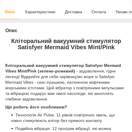
Опис
Характеристики
Доставка
Оплата
Умови п
Опис
Кліторальний вакуумний стимулятор
Satisfyer Mermaid Vibes Mint/Pink
Кліторальний вакуумний стимулятор Satisfyer Mermaid
Vibes Mint/Pink (зелено-рожевий)
- задоволення, гідне
легенд! Відкрийте для себе чарівництво моря із Satisfyer
Mermaid Vibes - секс-іграшкою, натхненою міфічними
морськими істотами. Цей вібратор з повітряними імпульсами
та вібрацією подарує вам хвилі насолоди, які захоплять
глибини задоволення.
Що робить його особливим?
Технологія Air Pulse: 11 рівнів повітряних хвиль, що
ніжно стимулюють клітор без прямого контакту.
Подвійна вібрація: 12 програм вібрації, які можна