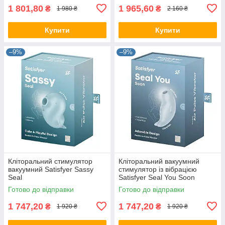
1 801,80
1 965,60
₴
₴
1 980 ₴
2 160 ₴
Купити
Купити
–9%
–9%
Кліторальний стимулятор
Кліторальний вакуумний
вакуумний Satisfyer Sassy
стимулятор із вібрацією
Seal
Satisfyer Seal You Soon
Готово до відправки
Готово до відправки
1 747,20
1 747,20
₴
₴
1 920 ₴
1 920 ₴