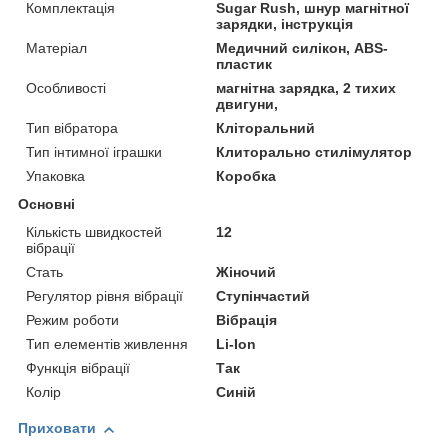
Комплектація
Sugar Rush, шнур магнітної
зарядки, інструкція
Матеріал
Медичний силікон, ABS-
пластик
Особливості
магнітна зарядка, 2 тихих
двигуни,
Тип вібратора
Кліторальний
Тип інтимної іграшки
Клиторально стилімулятор
Упаковка
Коробка
Основні
Кількість швидкостей
12
вібрації
Стать
Жіночий
Регулятор рівня вібрації
Ступінчастий
Режим роботи
Вібрація
Тип елементів живлення
Li-Ion
Функція вібрації
Так
Колір
Синій
Приховати