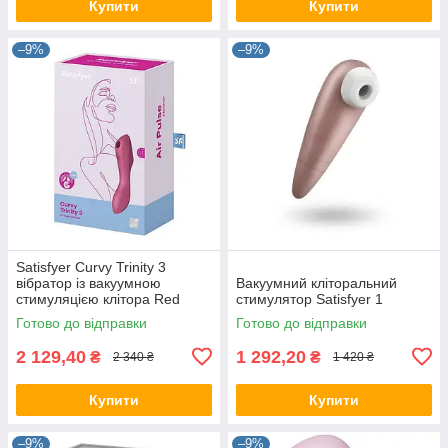
Купити
Купити
–9%
–9%
Satisfyer Curvy Trinity 3
вібратор із вакуумною
Вакуумний кліторальний
стимуляцією клітора Red
стимулятор Satisfyer 1
Готово до відправки
Готово до відправки
2 129,40
1 292,20
₴
₴
2 340 ₴
1 420 ₴
Купити
Купити
–9%
–9%