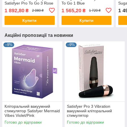
Satisfyer Pro To Go 3 Rose
To Go 1 Blue
Suga
1 892,80
1 565,20
1 4
₴
₴
2 080 ₴
1 720 ₴
Купити
Купити
Акційні пропозиції та новинки
–9%
–9%
Кліторальний вакуумний
Satisfyer Pro 3 Vibration
стимулятор Satisfyer Mermaid
вакуумний кліторальний
Vibes Violet/Pink
стимулятор
Готово до відправки
Готово до відправки