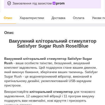
Замовлення під захистом
Опис
Характеристики
Доставка
Оплата
Умови п
Опис
Вакуумний кліторальний стимулятор
Satisfyer Sugar Rush Rose/Blue
Вакуумний кліторальний стимулятор Satisfyer Sugar
Rush
- ваше особисте таїнство, безшумний, вишуканий
комплект задоволень. Цей подарунок стане вашим джином,
який виконує бажання, зберігачем ваших таємниць. Satisfyer
Sugar Rush - це водонепроникний вібратор, виконаний в
оригінальному дизайні, укомплектований USB-зарядним
пристроєм.
Використовуйте
кліторальний стимулятор
для точкового
задоволення, 12 швидкостей вібрації і 11 програм вакууму
подарують вам незвичайні, нові відчуття і прискорять