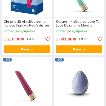
Сіліконовій мінівібратор на
Класичний вібратор Love To
палець High Fly Red Satisfyer
Love Delight me Menthe
Готово до відправки
Готово до відправки
1 210,30
1 801,80
₴
₴
1 330 ₴
1 980 ₴
Купити
Купити
–9%
–9%