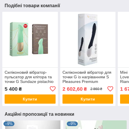
Подібні товари компанії
Силіконовий вібратор-
Силіконовий вібратор для
Міні
пульсатор для клітора та
точки G із нагріванням S
Love
точки G Sundaze pistachio
Pleasures Premium
Rian
Fun Factory
Phoenix
5 400
2 602,60
1 6
₴
₴
2 860 ₴
Купити
Купити
Акційні пропозиції та новинки
–9%
–9%