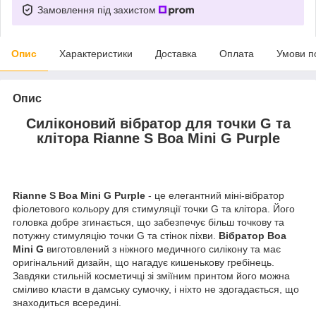
Замовлення під захистом
Опис
Характеристики
Доставка
Оплата
Умови п
Опис
Силіконовий вібратор для точки G та
клітора Rianne S Boa Mini G Purple
Rianne S Boa Mini G Purple
- це елегантний міні-вібратор
фіолетового кольору для стимуляції точки G та клітора. Його
головка добре згинається, що забезпечує більш точкову та
потужну стимуляцію точки G та стінок піхви.
Вібратор Boa
Mini G
виготовлений з ніжного медичного силікону та має
оригінальний дизайн, що нагадує кишенькову гребінець.
Завдяки стильній косметичці зі зміїним принтом його можна
сміливо класти в дамську сумочку, і ніхто не здогадається, що
знаходиться всередині.