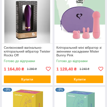
Силіконовий вагінально-
Кліторальний міні вібратор зі
кліторальний вібратор Twister
змінними насадками Mister
Rocks Off
Bunny Pink
Готово до відправки
Готово до відправки
1 164,80
1 128,40
₴
₴
1 280 ₴
1 240 ₴
Купити
Купити
–9%
–9%