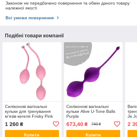
Законом не передбачено повернення та обмін даного товару
належної якості
Всі умови повернення
Подібні товари компанії
Силіконові вагінальні
Силіконові вагінальні
Вагі
кульки для тренування
кульки Alive U-Tone Balls
трен
м'язів кегеля Frisky Pink
Purple
Je J
1 260
673,40
2 3
₴
₴
740 ₴
Купити
Купити