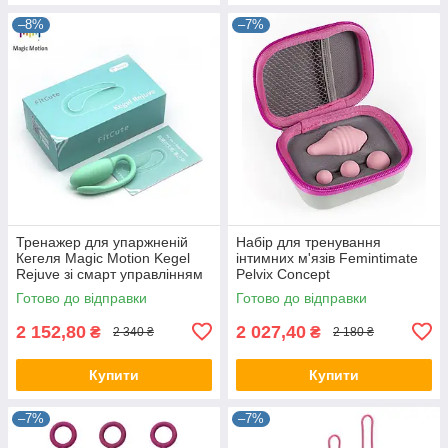
–8%
–7%
Тренажер для упаржненій
Набір для тренування
Кегеля Magic Motion Kegel
інтимних м'язів Femintimate
Rejuve зі смарт управлінням
Pelvix Concept
Готово до відправки
Готово до відправки
2 152,80
2 027,40
₴
₴
2 340 ₴
2 180 ₴
Купити
Купити
–7%
–7%