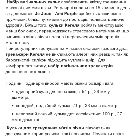
Набір вагінальних кульок
забезпечить якісну тренування
м'язової системи піхви. Регулярні вправи по 15 хвилин в день
за допомогою
Je Joue - Ami Purple
зроблять стінки піхви
пружними, більш чутливими до пестощів, поліпшать жіноче
здоров'я. Більш того,
кульки Кегеля
роблять менструацію
менш болючою, перешкоджають стресового нетримання, що
виникає в жінок після пологів і передчасним змін органів
малого тазу.
При регулярних тренуваннях м'язової системи тазового дна,
тренажери Кегеля
не викликають алергічних реакцій, так як
бархатистий силікон підходить чутливій шкірі. Для
комфортного витягу,
набір вагінальних тренажерів
доповнено петелькою.
Подвійні і одинарні вироби мають різний розмір і вага:
одинарний куля для початківців: 54 р., 38 мм у
діаметрі;
середній, подвійний кулька: 71 р., 33 мм в діаметрі;
невеликий важкий кульку для досвідчених: 100 р., 27
мм в діаметрі.
Кульки для тренування м'язів піхви
підходять як
досвідченим користувачам, так і новачкам. Починати слід з