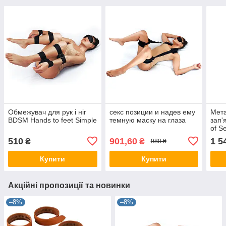
Обмежувач для рук і ніг
секс позиции и надев ему
Мета
BDSM Hands to feet Simple
темную маску на глаза
зап'
of S
BDSM
510
901,60
1 5
₴
₴
980 ₴
Купити
Купити
Акційні пропозиції та новинки
–8%
–8%