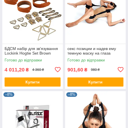
БДСМ набір для зв'язування
секс позиции и надев ему
Lockink Hogtie Set Brown
темную маску на глаза
Готово до відправки
Готово до відправки
4 011,20
901,60
₴
₴
4 360 ₴
980 ₴
Купити
Купити
–8%
–8%