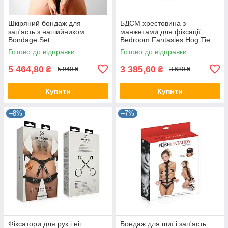
Шкіряний бондаж для
БДСМ хрестовина з
зап'ясть з нашийником
манжетами для фіксації
Bondage Set
Bedroom Fantasies Hog Tie
Cross Bar With Cuffs
Готово до відправки
Готово до відправки
5 464,80
3 385,60
₴
₴
5 940 ₴
3 680 ₴
Купити
Купити
–8%
–7%
Фіксатори для рук і ніг
Бондаж для шиї і зап'ясть