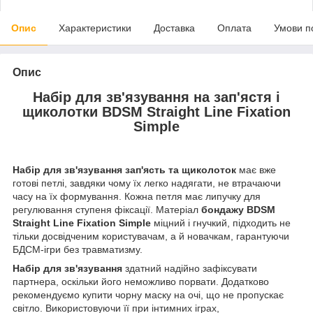
Опис
Характеристики
Доставка
Оплата
Умови п
Опис
Набір для зв'язування на зап'ястя і
щиколотки BDSM Straight Line Fixation
Simple
Набір для зв'язування зап'ясть та щиколоток
має вже
готові петлі, завдяки чому їх легко надягати, не втрачаючи
часу на їх формування. Кожна петля має липучку для
регулювання ступеня фіксації. Матеріал
бондажу BDSM
Straight Line Fixation Simple
міцний і гнучкий, підходить не
тільки досвідченим користувачам, а й новачкам, гарантуючи
БДСМ-ігри без травматизму.
Набір для зв'язування
здатний надійно зафіксувати
партнера, оскільки його неможливо порвати. Додатково
рекомендуємо купити чорну маску на очі, що не пропускає
світло. Використовуючи її при інтимних іграх,