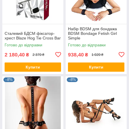
Набір BDSM для бондажа
Сталевий БДСМ фіксатор-
BDSM Bondage Fetish Girl
хрест Blaze Hog Tie Cross Bar
Simple
Готово до відправки
Готово до відправки
2 180,40
938,40
₴
₴
2 370 ₴
1 020 ₴
Купити
Купити
–8%
–8%