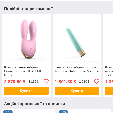
Подібні товари компанії
Кліторальний вібратор
Класичний вібратор Love
Кліт
Love To Love HEAR ME
To Love Delight me Menthe
вібр
ROSE
To 
2 879,60
1 801,80
1 3
₴
₴
3 130 ₴
1 980 ₴
Купити
Купити
Акційні пропозиції та новинки
–9%
–9%