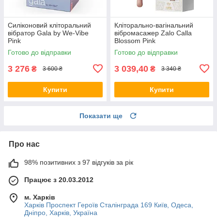
Силіконовий кліторальний
Кліторально-вагінальний
вібратор Gala by We-Vibe
вібромасажер Zalo Calla
Pink
Blossom Pink
Готово до відправки
Готово до відправки
3 276
3 039,40
₴
₴
3 600 ₴
3 340 ₴
Купити
Купити
Показати ще
Про нас
98% позитивних з 97 відгуків за рік
Працює з 20.03.2012
м. Харків
Харків Проспект Героїв Сталінграда 169 Київ, Одеса,
Дніпро, Харків, Україна