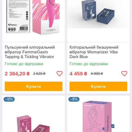
Пульсуючий кліторальний
Кліторальний безшумний
вібратор FemmeGasm
вібратор Womanizer Vibe
Tapping & Tickling Vibrator
Dark Blue
Готово до відправки
Готово до відправки
2 384,20
4 459
₴
₴
2 620 ₴
4 900 ₴
Купити
Купити
–9%
–9%