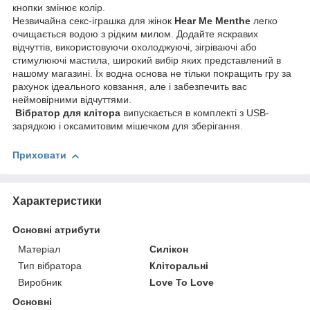
кнопки змінює колір.
Незвичайна секс-іграшка для жінок
Hear Me Menthe
легко
очищається водою з рідким милом. Додайте яскравих
відчуттів, використовуючи охолоджуючі, зігріваючі або
стимулюючі мастила, широкий вибір яких представлений в
нашому магазині. Їх водна основа не тільки покращить гру за
рахунок ідеального ковзання, але і забезпечить вас
неймовірними відчуттями.
Вібратор для клітора
випускається в комплекті з USB-
зарядкою і оксамитовим мішечком для зберігання.
Приховати
Характеристики
Основні атрибути
Матеріал
Силікон
Тип вібратора
Кліторальні
Виробник
Love To Love
Основні