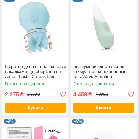
Вібратор для клітора і сосків з
Безшумний кліторальний
насадками що обертається
стимулятор із технологією
Adrien Lastic Caress Blue
UltraWave Vibration
Womanizer Vibe Sage Mint
Готово до відправки
Готово до відправки
2 275
4 459
₴
₴
2 500 ₴
4 900 ₴
Купити
Купити
–9%
–9%