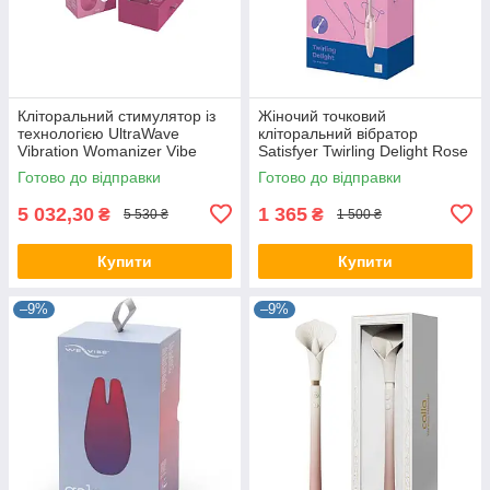
Кліторальний стимулятор із
Жіночий точковий
технологією UltraWave
кліторальний вібратор
Vibration Womanizer Vibe
Satisfyer Twirling Delight Rose
Dusky Pink
Готово до відправки
Готово до відправки
5 032,30
1 365
₴
₴
5 530 ₴
1 500 ₴
Купити
Купити
–9%
–9%