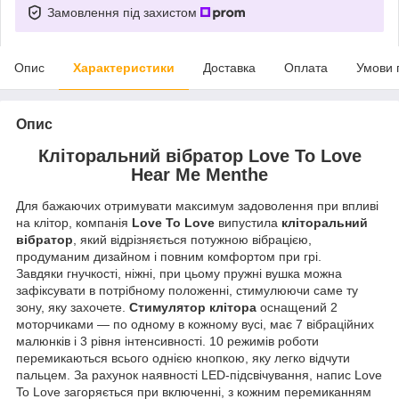
Замовлення під захистом
Опис
Характеристики
Доставка
Оплата
Умови 
Опис
Кліторальний вібратор Love To Love
Hear Me Menthe
Для бажаючих отримувати максимум задоволення при впливі
на клітор, компанія
Love To Love
випустила
кліторальний
вібратор
, який відрізняється потужною вібрацією,
продуманим дизайном і повним комфортом при грі.
Завдяки гнучкості, ніжні, при цьому пружні вушка можна
зафіксувати в потрібному положенні, стимулюючи саме ту
зону, яку захочете.
Стимулятор клітора
оснащений 2
моторчиками — по одному в кожному вусі, має 7 вібраційних
малюнків і 3 рівня інтенсивності. 10 режимів роботи
перемикаються всього однією кнопкою, яку легко відчути
пальцем. За рахунок наявності LED-підсвічування, напис Love
To Love загоряється при включенні, з кожним перемиканням