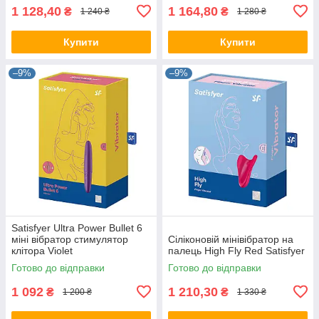
1 128,40
1 164,80
₴
₴
1 240 ₴
1 280 ₴
Купити
Купити
–9%
–9%
Satisfyer Ultra Power Bullet 6
міні вібратор стимулятор
Сіліконовій мінівібратор на
клітора Violet
палець High Fly Red Satisfyer
Готово до відправки
Готово до відправки
1 092
1 210,30
₴
₴
1 200 ₴
1 330 ₴