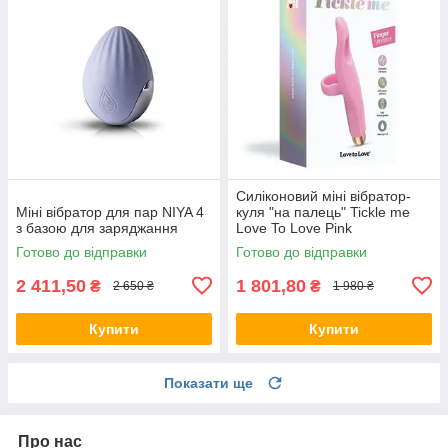
Силіконовий міні вібратор-
Міні вібратор для пар NIYA 4
куля "на палець" Tickle me
з базою для заряджання
Love To Love Pink
Готово до відправки
Готово до відправки
2 411,50
1 801,80
₴
₴
2 650 ₴
1 980 ₴
Купити
Купити
Показати ще
Про нас