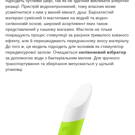
підходить чутливій шкірі, так як не здатний викликати алергічні
реакції. Пристрій водонепроникний, тому власник може
усамітнитися з ним у ванній кімнаті, душі. Бархатистий
матеріал сумісний із мастилами на водній та водно-
силіконовій основі, широкий асортимент яких також
представлений у нашому магазині. Мастила не тільки
покращують процес стимуляції за рахунок тривалого ковзного
ефекту, але й перешкоджають передчасному зносу матеріалу.
До того ж, ця модель підходить для чоловіків як стимулятор
передміхурової залози. Очищається
силіконовий вібратор
за допомогою води з бактеріальним милом. Для зручного
транспортування та зберігання випускається у щільній
упаковці.