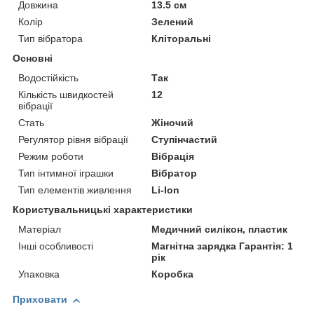
Довжина
13.5 см
Колір
Зелений
Тип вібратора
Кліторальні
Основні
Водостійкість
Так
Кількість швидкостей
12
вібрації
Стать
Жіночий
Регулятор рівня вібрації
Ступінчастий
Режим роботи
Вібрація
Тип інтимної іграшки
Вібратор
Тип елементів живлення
Li-Ion
Користувальницькі характеристики
Матеріал
Медичний силікон, пластик
Інші особливості
Магнітна зарядка Гарантія: 1
рік
Упаковка
Коробка
Приховати