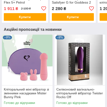
Flex 5+ Petrol
Satisfyer G for Goddess 2
кліт
Bottle Green
1 911
2 280
1 2
₴
₴
2 100 ₴
Купити
Купити
Акційні пропозиції та новинки
–9%
–9%
Кліторальний міні вібратор зі
Силіконовий вагінально-
змінними насадками Mister
кліторальний вібратор Twister
Bunny Pink
Rocks Off
Готово до відправки
Готово до відправки