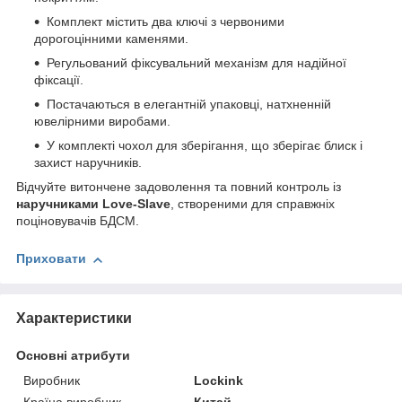
Комплект містить два ключі з червоними
дорогоцінними каменями.
Регульований фіксувальний механізм для надійної
фіксації.
Постачаються в елегантній упаковці, натхненній
ювелірними виробами.
У комплекті чохол для зберігання, що зберігає блиск і
захист наручників.
Відчуйте витончене задоволення та повний контроль із
наручниками Love-Slave
, створеними для справжніх
поціновувачів БДСМ.
Приховати
Характеристики
Основні атрибути
Виробник
Lockink
Країна виробник
Китай