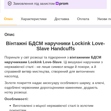
Замовлення під захистом
Опис
Характеристики
Доставка
Оплата
Умови п
Опис
Вінтажні БДСМ наручники Lockink Love-
Slave Handcuffs
Пориньте у світ розкоші та підкорення з
вінтажними БДСМ
наручниками Lockink Love-Slave
. Ці вишукані наручники з
нержавіючої сталі - не лише символ влади й покори, а й
справжній витвір мистецтва, створений для витончених
насолод.
Золоте покриття надає аксесуару особливого шарму, а ключі,
оздоблені червоними дорогоцінними каменями, додають
нотку розкоші.
Особливості:
Виготовлені з міцної нержавіючої сталі із золотим
покриттям.