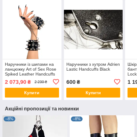
Наручники із шипами на
Наручники з хутром Adrien
Шкір
ланцюжку Art of Sex Rose
Lastic Handcuffs Black
бант
Spiked Leather Handcuffs
Lock
Hear
2 073,90
600
1 1
₴
₴
2 230 ₴
Coll
Купити
Купити
Акційні пропозиції та новинки
–8%
–8%