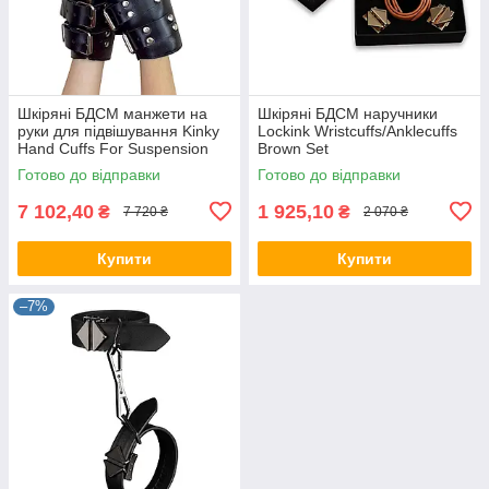
Шкіряні БДСМ манжети на
Шкіряні БДСМ наручники
руки для підвішування Kinky
Lockink Wristcuffs/Anklecuffs
Hand Cuffs For Suspension
Brown Set
Готово до відправки
Готово до відправки
7 102,40
1 925,10
₴
₴
7 720 ₴
2 070 ₴
Купити
Купити
–7%