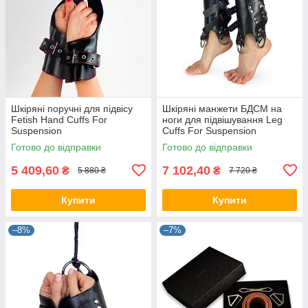
Шкіряні поручні для підвісу
Шкіряні манжети БДСМ на
Fetish Hand Cuffs For
ноги для підвішування Leg
Suspension
Cuffs For Suspension
Готово до відправки
Готово до відправки
5 409,60
7 102,40
₴
₴
5 880 ₴
7 720 ₴
Купити
Купити
–8%
–7%