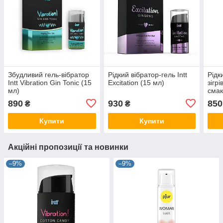
Збудливий гель-вібратор
Рідкий вібратор-гель Intt
Рідк
Intt Vibration Gin Tonic (15
Excitation (15 мл)
зігр
мл)
смак
Vibr
890
930
850
₴
₴
Купити
Купити
Акційні пропозиції та новинки
–9%
–9%