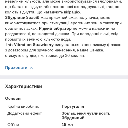
невеликій кількості, але може використовуватися і чоловіками,
що бажають відчути абсолютно нові охолоджувальні, такі, що
колють відчуття, що нагадують вібрацію.
Збудливий засіб
має приємний смак полунички, може
використовуватися при стимуляції ерогенних зон, а також при
оральних ласках.
Рідкий вібратор
не можна наносити на
роздратовані, пошкоджені ділянки. При попаданні в очі, слід
промити їх великою кількістю води.
Intt Vibration Strawberry
випускається в невеликому флаконі
з дозатором для зручного нанесення, надає швидке,
стимулюючу дію, яке триває до 30 хвилин.
Приховати
Характеристики
Основні
Країна виробник
Португалія
Додатковий ефект
Збільшення чутливості,
Збудливий
Об`єм
15 мл