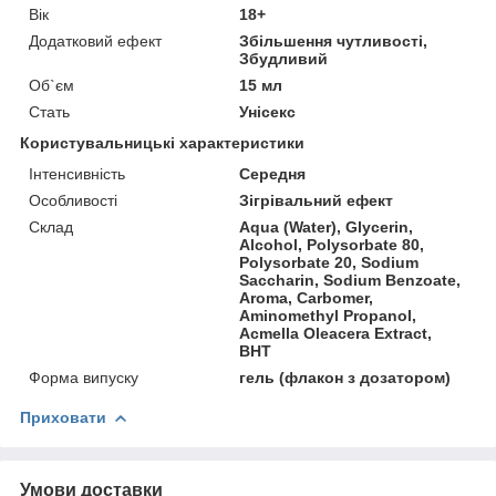
Вік
18+
Додатковий ефект
Збільшення чутливості,
Збудливий
Об`єм
15 мл
Стать
Унісекс
Користувальницькі характеристики
Інтенсивність
Середня
Особливості
Зігрівальний ефект
Склад
Aqua (Water), Glycerin,
Alcohol, Polysorbate 80,
Polysorbate 20, Sodium
Saccharin, Sodium Benzoate,
Aroma, Carbomer,
Aminomethyl Propanol,
Acmella Oleacera Extract,
BHT
Форма випуску
гель (флакон з дозатором)
Приховати
Умови доставки