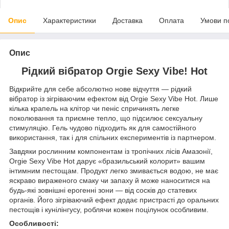
Опис
Характеристики
Доставка
Оплата
Умови п
Опис
Рідкий вібратор Orgie Sexy Vibe! Hot
Відкрийте для себе абсолютно нове відчуття — рідкий
вібратор із зігріваючим ефектом від Orgie Sexy Vibe Hot. Лише
кілька крапель на клітор чи пеніс спричинять легке
поколювання та приємне тепло, що підсилює сексуальну
стимуляцію. Гель чудово підходить як для самостійного
використання, так і для спільних експериментів із партнером.
Завдяки рослинним компонентам із тропічних лісів Амазонії,
Orgie Sexy Vibe Hot дарує «бразильський колорит» вашим
інтимним пестощам. Продукт легко змивається водою, не має
яскраво вираженого смаку чи запаху й може наноситися на
будь-які зовнішні ерогенні зони — від сосків до статевих
органів. Його зігріваючий ефект додає пристрасті до оральних
пестощів і кунілінгусу, роблячи кожен поцілунок особливим.
Особливості: