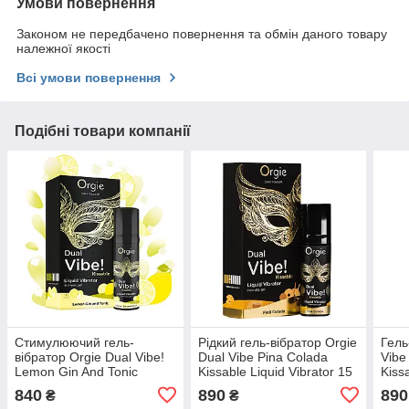
Умови повернення
Законом не передбачено повернення та обмін даного товару
належної якості
Всі умови повернення
Подібні товари компанії
Стимулюючий гель-
Рідкий гель-вібратор Orgie
Гель
вібратор Orgie Dual Vibe!
Dual Vibe Pina Colada
Vibe
Lemon Gin And Tonic
Kissable Liquid Vibrator 15
Kiss
Kissable Liquid Vibrator
мл
мл
840
890
890
₴
₴
15мл