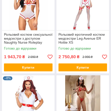
Рольовий костюм сексуальної
Рольовий еротичний костюм
медсестри з доступом
медсестри Leg Avenue ER
Naughty Nurse Roleplay
Hottie XS
Lingerie Set Leg Avenue OS
Готово до відправки
Готово до відправки
1 943,70
2 750,80
₴
₴
2 090 ₴
2 990 ₴
Купити
Купити
–8%