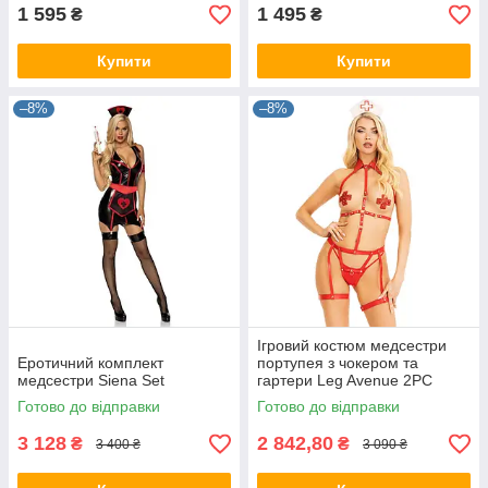
1 595
1 495
₴
₴
Купити
Купити
–8%
–8%
Ігровий костюм медсестри
Еротичний комплект
портупея з чокером та
медсестри Siena Set
гартери Leg Avenue 2PC
Vegan Leather Nurse Red S
Готово до відправки
Готово до відправки
3 128
2 842,80
₴
₴
3 400 ₴
3 090 ₴