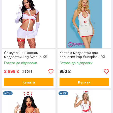
Сексуальний костюм
Костюм медсестри для
медсестри Leg Avenue XS
рольових ігор Sunspice L/XL
Готово до відправки
Готово до відправки
2 898
950
₴
₴
3 150 ₴
Купити
Купити
–7%
–8%