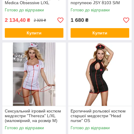
Medica Obsessive L/XL
портупеєю JSY 8103 S/M
Готово до відправки
Готово до відправки
2 134,40
1 680
₴
₴
2 320 ₴
Купити
Купити
Сексуальний ігровий костюм
Еротичний рольової костюм
медсестри "Thereza" L/XL
старшої медсестри "Head
(маломірний, на розмір M)
nurse" OS
Готово до відправки
Готово до відправки