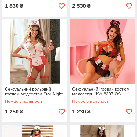
1 830
2 530
₴
₴
Сексуальний рольовий
Сексуальний ігровий костюм
костюм медсестри Star Night
медсестри JSY 8307 OS
Немає в наявності
Немає в наявності
1 250
1 230
₴
₴