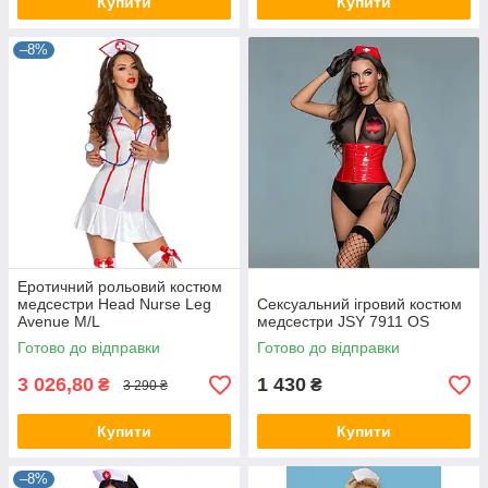
Купити
Купити
–8%
Еротичний рольовий костюм
медсестри Head Nurse Leg
Сексуальний ігровий костюм
Avenue M/L
медсестри JSY 7911 OS
Готово до відправки
Готово до відправки
3 026,80
1 430
₴
₴
3 290 ₴
Купити
Купити
–8%