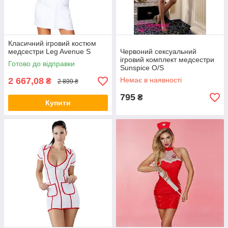
Класичний ігровий костюм
медсестри Leg Avenue S
Червоний сексуальний
ігровий комплект медсестри
Готово до відправки
Sunspice O/S
2 667,08
Немає в наявності
₴
2 899 ₴
795
₴
Купити