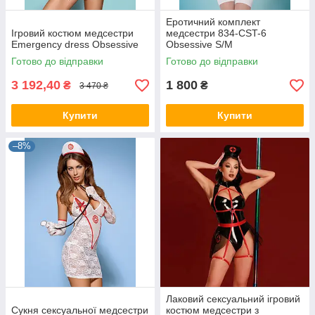
Еротичний комплект
Ігровий костюм медсестри
медсестри 834-CST-6
Emergency dress Obsessive
Obsessive S/M
Готово до відправки
Готово до відправки
3 192,40
1 800
₴
₴
3 470 ₴
Купити
Купити
–8%
Лаковий сексуальний ігровий
Сукня сексуальної медсестри
костюм медсестри з