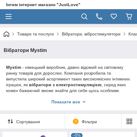
Інтим інтернет магазин "JustLove"
Товари та послуги
Вібратори, вібростимулятори
Клас
Вібратори Mystim
Mystim
- німецький виробник, давно відомий на світовому
ринку товарів для дорослих.
Компанія розробила та
випустила широкий асортимент таких високоякісних інтимних
іграшок, як
вібратори з електростимуляцією
, серед яких
кожен бажаючий зможе знайти для себе щось особливе.
Виробник випускає вироби як для сміливих людей, які
Показати все
бажають отримати нове, внести перчинку в інтимні ігри, так і
для новачків, які зможуть експериментувати з різноманітністю
секс-іграшок.
Звичайним вібратором, який є практично у кожної жінки, вже
Сортування
0
Фільтри
мало кого здивуєш. Колишні моделі інтимних іграшок не
завжди можуть забезпечити володаря досить інтенсивною
–5%