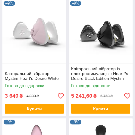
–9%
–9%
Кліторальний вібратор із
Кліторальний вібратор
електростимуляцією Heart?s
Mystim Heart's Desire White
Desire Black Edition Mystim
Готово до відправки
Готово до відправки
3 640
5 241,60
₴
₴
4 000 ₴
5 760 ₴
Купити
Купити
–9%
–9%