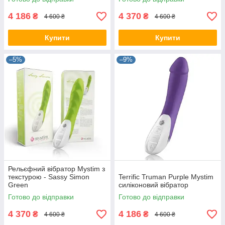
4 186
4 370
₴
₴
4 600 ₴
4 600 ₴
Купити
Купити
–5%
–9%
Рельєфний вібратор Mystim з
текстурою - Sassy Simon
Terrific Truman Purple Mystim
Green
силіконовий вібратор
Готово до відправки
Готово до відправки
4 370
4 186
₴
₴
4 600 ₴
4 600 ₴