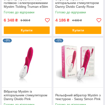
голівкою і електрорежимами
кліторальним стимулятором
Mystim Tickling Truman eStim
Danny Divido Candy Rose
Vibrator Black
Готово до відправки
Готово до відправки
6 348
4 186
₴
₴
6 900 ₴
4 600 ₴
Купити
Купити
–9%
–5%
Вібратор Mystim із
кліторальним стимулятором
Рельєфний вібратор Mystim з
Danny Divido Pink
текстурою - Sassy Simon Pink
Готово до відправки
Готово до відправки