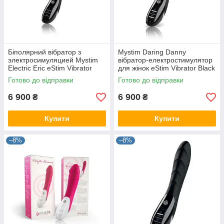
Біполярний вібратор з
Mystim Daring Danny
электросимуляцией Mystim
вібратор-електростимулятор
Electric Eric eStim Vibrator
для жінок eStim Vibrator Black
Black
Готово до відправки
Готово до відправки
6 900
6 900
₴
₴
Купити
Купити
–8%
–8%