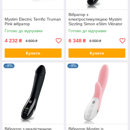
Вібратор з
Mystim Electric Terrific Truman
електростимуляцією Mystim
Pink вібратор
Sizzling Simon eStim Vibrator
Black
Готово до відправки
Готово до відправки
4 232
6 348
₴
₴
4 600 ₴
6 900 ₴
Купити
Купити
–8%
–9%
Вібратор з реалістичною
Вібратор Mystim із