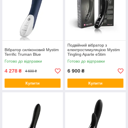
Перезаряджувані
вібратори з електростимуляцією
Mystim
легко піддаються очищенню, не займають багато
місця, що дозволяє брати їх з собою в подорожі, можуть
використовуватися як з вібрацією, так і без неї.
Подвійний вібратор з
Вібратор силіконовий Mystim
електростимуляцією Mystim
Terrific Truman Blue
Tingling Aparte eStim
Готово до відправки
Готово до відправки
4 278
6 900
₴
₴
4 600 ₴
Купити
Купити