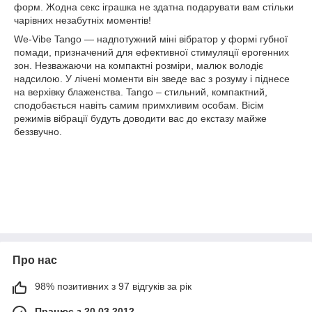
форм. Жодна секс іграшка не здатна подарувати вам стільки
чарівних незабутніх моментів!
We-Vibe Tango ― надпотужний міні вібратор у формі губної
помади, призначений для ефективної стимуляції ерогенних
зон. Незважаючи на компактні розміри, малюк володіє
надсилою. У лічені моменти він зведе вас з розуму і піднесе
на верхівку блаженства. Tango – стильний, компактний,
сподобається навіть самим примхливим особам. Вісім
режимів вібрації будуть доводити вас до екстазу майже
беззвучно.
Про нас
98% позитивних з 97 відгуків за рік
Працює з 20.03.2012