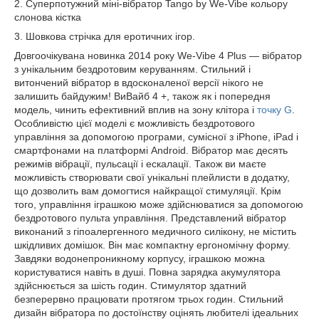
2. Суперпотужний міні-вібратор Tango by We-Vibe кольору
слонова кістка
3. Шовкова стрічка для еротичних ігор.
Довгоочікувана новинка 2014 року We-Vibe 4 Plus ― вібратор
з унікальним бездротовим керуванням. Стильний і
витончений вібратор в вдосконаленої версії нікого не
залишить байдужим! ВиВайб 4 +, також як і попередня
модель, чинить ефективний вплив на зону клітора і
точку G
.
Особливістю цієї моделі є можливість бездротового
управління за допомогою програми, сумісної з iPhone, iPad і
смартфонами на платформі Android. Вібратор має десять
режимів вібрації, пульсації і ескалації. Також ви маєте
можливість створювати свої унікальні плейлисти в додатку,
що дозволить вам домогтися найкращої стимуляції. Крім
того, управління іграшкою може здійснюватися за допомогою
бездротового пульта управління. Представлений вібратор
виконаний з гіпоалергенного медичного силікону, не містить
шкідливих домішок. Він має компактну ергономічну форму.
Завдяки водонепроникному корпусу, іграшкою можна
користуватися навіть в душі. Повна зарядка акумулятора
здійснюється за шість годин. Стимулятор здатний
безперервно працювати протягом трьох годин. Стильний
дизайн вібратора по достоїнству оцінять любителі ідеальних