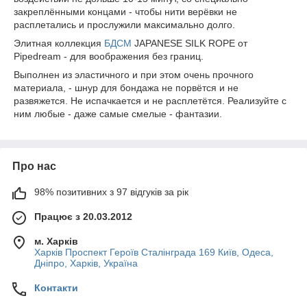
закреплёнными концами - чтобы нити верёвки не
расплетались и прослужили максимально долго.
Элитная коллекция
БДСМ
JAPANESE SILK ROPE от
Pipedream - для воображения без границ.
Выполнен из эластичного и при этом очень прочного
материала, - шнур для бондажа не порвётся и не
развяжется. Не испачкается и не расплетётся. Реализуйте с
ним любые - даже самые смелые - фантазии.
Про нас
98% позитивних з 97 відгуків за рік
Працює з 20.03.2012
м. Харків
Харків Проспект Героїв Сталінграда 169 Київ, Одеса,
Дніпро, Харків, Україна
Контакти