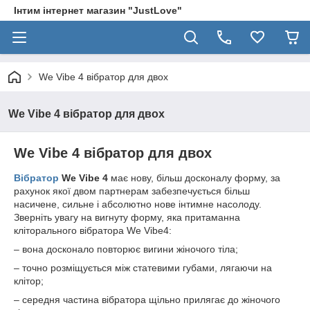
Інтим інтернет магазин "JustLove"
We Vibe 4 вібратор для двох
We Vibe 4 вібратор для двох
We Vibe 4 вібратор для двох
Вібратор
We Vibe 4
має нову, більш досконалу форму, за
рахунок якої двом партнерам забезпечується більш
насичене, сильне і абсолютно нове інтимне насолоду.
Зверніть увагу на вигнуту форму, яка притаманна
кліторального вібратора We Vibe4:
– вона досконало повторює вигини жіночого тіла;
– точно розміщується між статевими губами, лягаючи на
клітор;
– середня частина вібратора щільно прилягає до жіночого