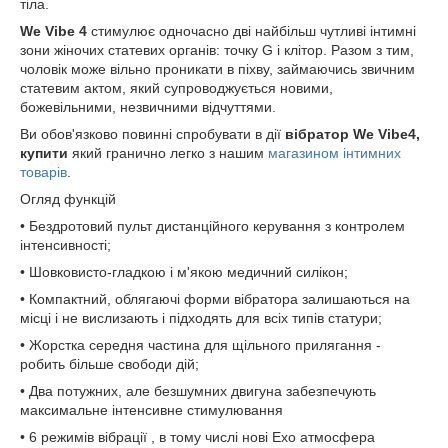
тіла.
We Vibe 4
стимулює одночасно дві найбільш чутливі інтимні
зони жіночих статевих органів: точку G і клітор. Разом з тим,
чоловік може вільно проникати в піхву, займаючись звичним
статевим актом, який супроводжується новими,
божевільними, незвичними відчуттями.
Ви обов'язково повинні спробувати в дії
вібратор We Vibe4,
купити
який гранично легко з нашим
магазином інтимних
товарів
.
Огляд функцій
• Бездротовий пульт дистанційного керування з контролем
інтенсивності;
• Шовковисто-гладкою і м'якою медичний силікон;
• Компактний, облягаючі форми вібратора залишаються на
місці і не вислизають і підходять для всіх типів статури;
• Жорстка середня частина для щільного прилягання -
робить більше свободи дій;
• Два потужних, але безшумних двигуна забезпечують
максимальне інтенсивне стимулювання
• 6 режимів вібрації , в тому числі нові Ехо атмосфера