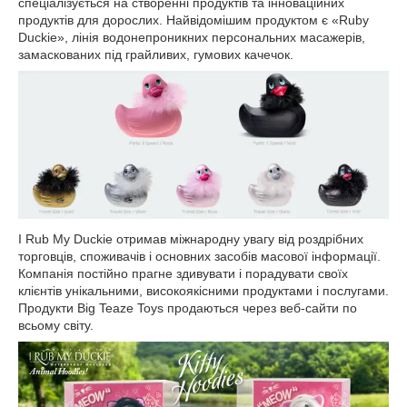
спеціалізується на створенні продуктів та інноваційних
продуктів для дорослих. Найвідомішим продуктом є «Ruby
Duckie», лінія водонепроникних персональних масажерів,
замаскованих під грайливих, гумових качечок.
I Rub My Duckie отримав міжнародну увагу від роздрібних
торговців, споживачів і основних засобів масової інформації.
Компанія постійно прагне здивувати і порадувати своїх
клієнтів унікальними, високоякісними продуктами і послугами.
Продукти Big Teaze Toys продаються через веб-сайти по
всьому світу.