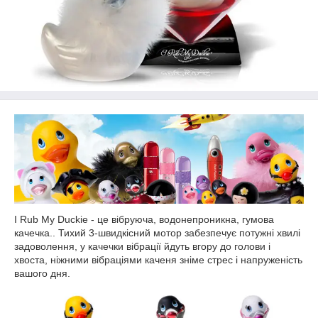
I Rub My Duckie - це вібруюча, водонепроникна, гумова
качечка.. Тихий 3-швидкісний мотор забезпечує потужні хвилі
задоволення, у качечки вібрації йдуть вгору до голови і
хвоста, ніжними вібраціями каченя зніме стрес і напруженість
вашого дня.