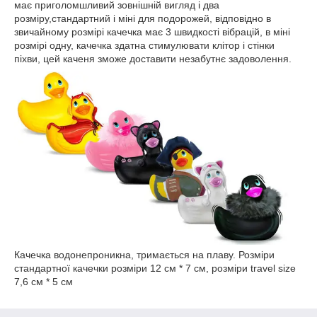
має приголомшливий зовнішній вигляд і два
розміру,стандартний і міні для подорожей, відповідно в
звичайному розмірі качечка має 3 швидкості вібрацій, в міні
розмірі одну, качечка здатна стимулювати клітор і стінки
піхви, цей каченя зможе доставити незабутнє задоволення.
Качечка водонепроникна, тримається на плаву. Розміри
стандартної качечки розміри 12 см * 7 см, розміри travel size
7,6 см * 5 см